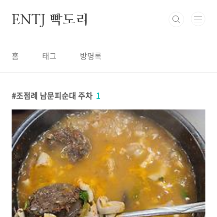
본문 바로가기
ENTJ 빡도리
홈
태그
방명록
조점례 남문피순대 주차
1