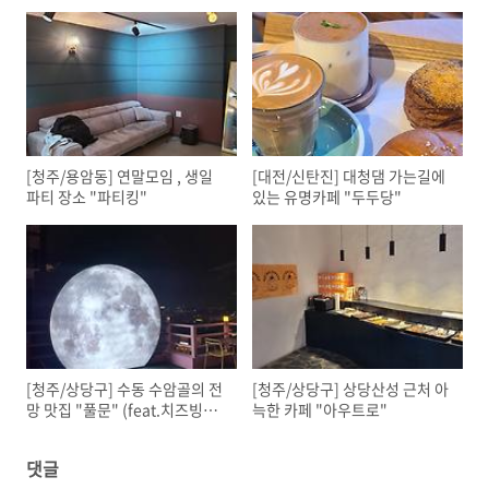
[청주/용암동] 연말모임 , 생일
[대전/신탄진] 대청댐 가는길에
파티 장소 "파티킹"
있는 유명카페 "두두당"
[청주/상당구] 수동 수암골의 전
[청주/상당구] 상당산성 근처 아
망 맛집 "풀문" (feat.치즈빙수
늑한 카페 "아우트로"
가 유명한)
댓글