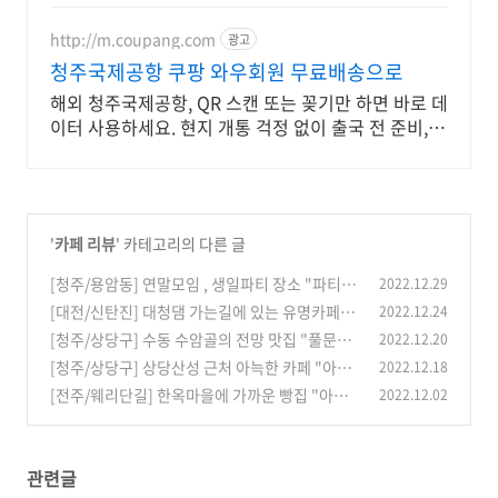
http://m.coupang.com
광고
청주국제공항 쿠팡 와우회원 무료배송으로
해외 청주국제공항, QR 스캔 또는 꽂기만 하면 바로 데
이터 사용하세요. 현지 개통 걱정 없이 출국 전 준비,
와우회원 무료반품으로 부담 줄이세요.
'
카페 리뷰
' 카테고리의 다른 글
[청주/용암동] 연말모임 , 생일파티 장소 "파티
2022.12.29
킹"
[대전/신탄진] 대청댐 가는길에 있는 유명카페
2022.12.24
(1)
"두두당"
[청주/상당구] 수동 수암골의 전망 맛집 "풀문" (f
2022.12.20
(0)
eat.치즈빙수가 유명한)
[청주/상당구] 상당산성 근처 아늑한 카페 "아우
2022.12.18
(0)
트로"
[전주/웨리단길] 한옥마을에 가까운 빵집 "아느
2022.12.02
(0)
양과" (휘낭시에, 까눌레, 소금빵)
(0)
관련글