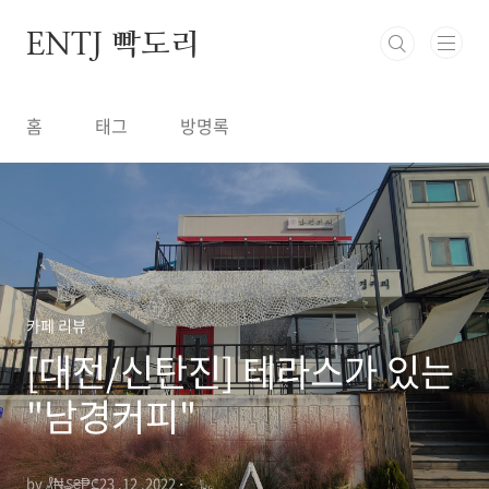
본문 바로가기
ENTJ 빡도리
홈
태그
방명록
카페 리뷰
[대전/신탄진] 테라스가 있는
"남경커피"
by ₰₦₷₴₱₾﷼
2022. 12. 23.