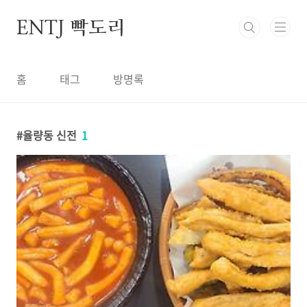
본문 바로가기
ENTJ 빡도리
홈
태그
방명록
율량동 신전
1