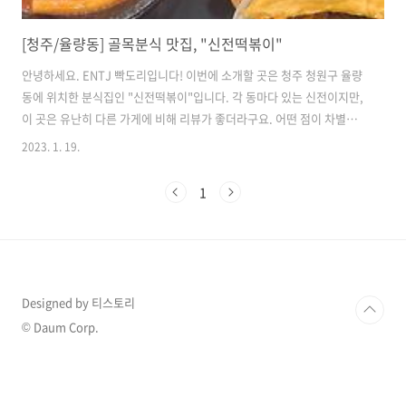
[청주/율량동] 골목분식 맛집, "신전떡볶이"
안녕하세요. ENTJ 빡도리입니다! 이번에 소개할 곳은 청주 청원구 율량
동에 위치한 분식집인 "신전떡볶이"입니다. 각 동마다 있는 신전이지만,
이 곳은 유난히 다른 가게에 비해 리뷰가 좋더라구요. 어떤 점이 차별화
됐는지 알고자 찾아갔습니다. 위치 충북 청주시 청원구 율봉로 195-1 1
2023. 1. 19.
층 신전떡볶이 율량점 율량동 875-2 영업시간 매일 11:00 - 21:30 사장
님의 한마디 " 포장, 배달 가능합니다. 청주여자고등학교 후문에 위치해
1
있습니다. " 전화번호 0507-1381-8282 기타 " 농림축산식품부 제공 안
심식당 " 안심식당은 '덜어먹기 가능한 도구 비치・제공', '위생적 수저
관리' , '종사자마스크 착용'을 준수하는 곳으로 소재지 지자체의 인증을
받은 음식점 입니다. 청주여자고등학교 후문쪽에 위..
Designed by 티스토리
© Daum Corp.