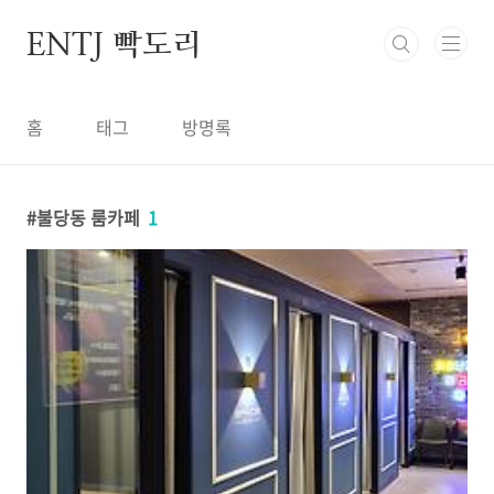
본문 바로가기
ENTJ 빡도리
홈
태그
방명록
불당동 룸카페
1