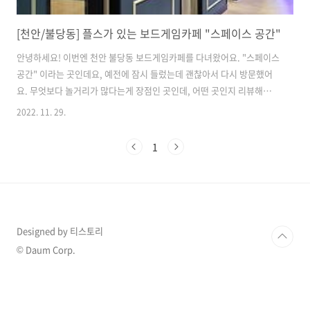
[천안/불당동] 플스가 있는 보드게임카페 "스페이스 공간"
안녕하세요! 이번엔 천안 불당동 보드게임카페를 다녀왔어요. "스페이스
공간" 이라는 곳인데요, 예전에 잠시 들렀는데 괜찮아서 다시 방문했어
요. 무엇보다 놀거리가 많다는게 장점인 곳인데, 어떤 곳인지 리뷰해볼게
요. 위치 및 영업시간 충남 천안시 서북구 불당33길 36 4층 스페이스공
2022. 11. 29.
간 불당동 1629 4층 월 11:30 - 24:00 화 11:30 - 24:00 수 11:30 -
24:00 목 11:30 - 24:00 금 11:30 - 24:00 토 11:00 - 새벽 02:00 일
1
11:00 - 24:00 위치나 기타 정보에 대한 섬세한 정보가 필요하시다면, 여
길 클릭해주세요. 같은 빌딩에 있는 건물입니다. 지도에 검색이 되지 않
으면, 다른 건물을 참고해서 찾아가시면 되겠습니다. 참고로, 택시타고
갈땐 "..
Designed by 티스토리
© Daum Corp.