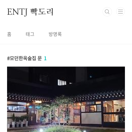
본문 바로가기
ENTJ 빡도리
홈
태그
방명록
모던한옥술집 문
1