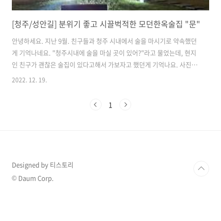
[청주/성안길] 분위기 좋고 시끌벅적한 모던한옥술집 "문"
안녕하세요. 지난 9월. 친구들과 청주 시내에서 술을 마시기로 약속했던
게 기억나네요. "청주시내에 술을 마실 곳이 있어?"라고 물었는데, 현지
인 친구가 괜찮은 술집이 있다고해서 가보자고 했던게 기억나요. 사진은
적지만, 적당한 회상으로 리뷰해보고자 이렇게 끄적여봅니다. "청주시내
2022. 12. 19.
모던한옥술집 문"리뷰하겠습니다. 위치 및 영업시간 충북 청주시 상당구
사직대로361번길 80 북문로2가 137-4 매일 17:30 - 새벽 02:00 청주시
1
내에 위치해있기 때문에, 대중교통 / 자차 / 택시 모두 접근이 용이합니
다. 대중교통을 이용하시면, 정류장에서 내려서 10분정도 걸으시면 됩니
다. 차 2~3대 정도가 들어갈 수 있는 주차장이 있습니다. 술을 마시면 보
통 끌고가지 않으시겠지만, 있다는걸 참고하시면 될거같아요. ..
Designed by 티스토리
© Daum Corp.