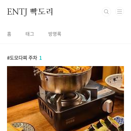
본문 바로가기
ENTJ 빡도리
홈
태그
방명록
도모다찌 주차
1