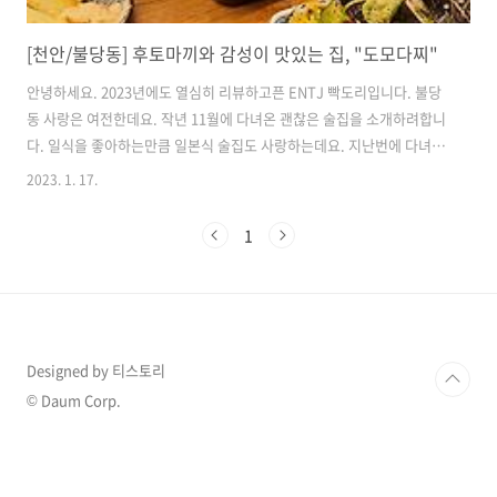
[천안/불당동] 후토마끼와 감성이 맛있는 집, "도모다찌"
안녕하세요. 2023년에도 열심히 리뷰하고픈 ENTJ 빡도리입니다. 불당
동 사랑은 여전한데요. 작년 11월에 다녀온 괜찮은 술집을 소개하려합니
다. 일식을 좋아하는만큼 일본식 술집도 사랑하는데요. 지난번에 다녀온
"도모다찌"라는 일본식 술집을 리뷰하고자합니다. 충남 천안시 서북구
2023. 1. 17.
불당25로 146 도모다찌 불당동 1541 월 ~ 토 17:00 - 23:00 일 정기휴무
(매주 일요일) 0507-1311-2609 " 저희 매장은 이마트24 편의점과 한설
1
옥 사이에 있습니다~~ " 라고 사장님의 한마디가 있군요. 근처 건물로는
"79파운야드" 혹은 "한솥도시락"이 있습니다. 도보, 대중교통, 택시로
접근하기 쉽습니다. 또, 지하주차장이 있습니다. 참고하세요. 택시로 가
신다면 "KB국민은행" 혹은 "신한은행" ,..
Designed by 티스토리
© Daum Corp.